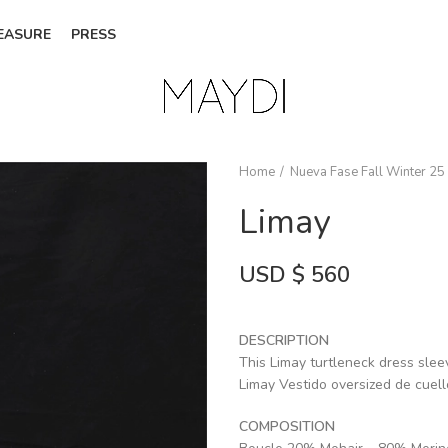
EASURE
PRESS
Home
Nueva Fase Fall Winter 25
Limay
USD $
560
DESCRIPTION
This Limay turtleneck dress slee
Limay Vestido oversized de cuell
COMPOSITION