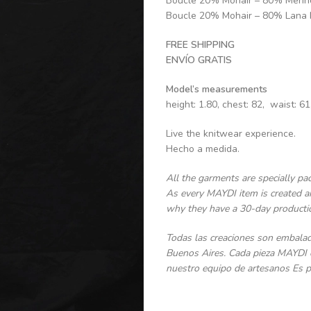
Boucle 20% Mohair – 80% Merin
Boucle 20% Mohair – 80% Lana 
FREE SHIPPING
ENVÍO GRATIS
Model’s measurements
height: 1.80, chest: 82, waist: 61
Live the knitwear experience.
Hecho a medida.
All the garments are specially pac
As every MAYDI item is created an
why they have a 30-day producti
Todas las creaciones son embalad
Buenos Aires. Cada pieza MAYDI 
nuestro equipo de artesanos Es p