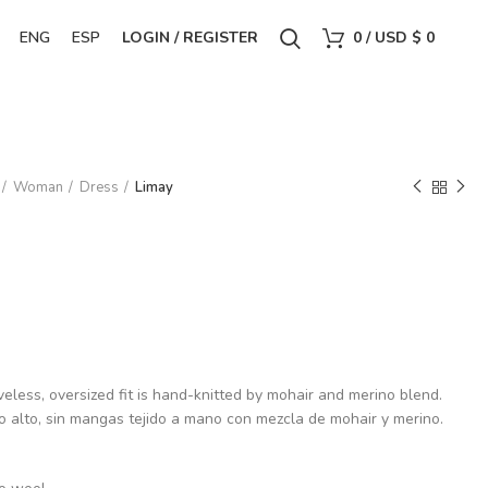
ENG
ESP
LOGIN / REGISTER
0
/
USD $
0
Woman
Dress
Limay
veless, oversized fit is hand-knitted by mohair and merino blend.
o alto, sin mangas tejido a mano con mezcla de mohair y merino.