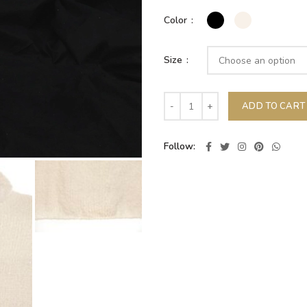
Color
Size
ADD TO CART
Follow