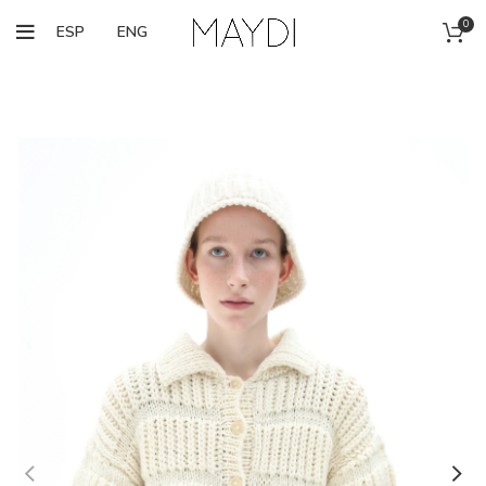
0
ESP
ENG