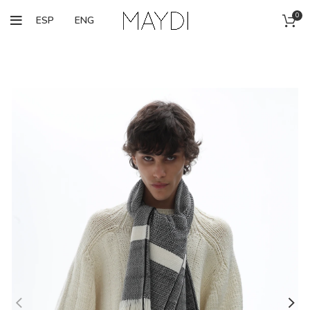
0
ESP
ENG