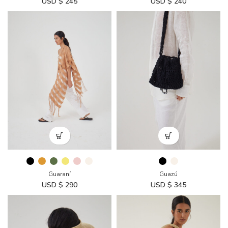
USD $
245
USD $
240
Guaraní
Guazú
USD $
290
USD $
345