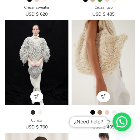
Crecer sweater
Cruzar top
USD $
620
USD $
485
Cunco
Curupis
USD $
700
USD $
405