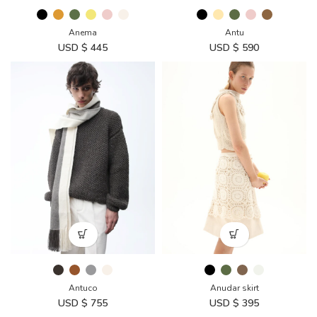
Anema
Antu
USD $
445
USD $
590
Antuco
Anudar skirt
USD $
755
USD $
395