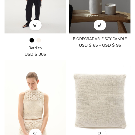
BIODEGRADABLE SOY CANDLE
Price
USD $
65
–
USD $
95
Batelito
range:
USD $
305
USD
$ 65
throug
USD
$ 95