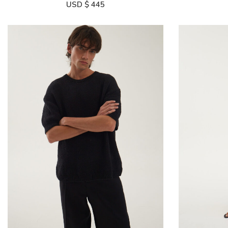
USD $
445