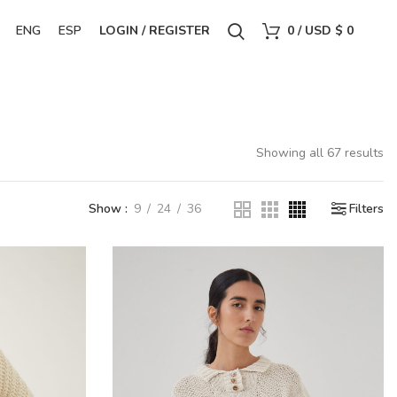
ENG
ESP
LOGIN / REGISTER
0
/
USD $
0
Showing all 67 results
Show
9
24
36
Filters